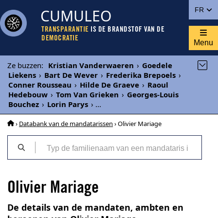
CUMULEO
FR
TRANSPARANTIE
IS DE BRANDSTOF VAN DE
DEMOCRATIE
Menu
Ze buzzen
:
Kristian Vanderwaeren
›
Goedele
Liekens
›
Bart De Wever
›
Frederika Brepoels
›
Conner Rousseau
›
Hilde De Graeve
›
Raoul
Hedebouw
›
Tom Van Grieken
›
Georges-Louis
Bouchez
›
Lorin Parys
›
...
›
Databank van de mandatarissen
› Olivier Mariage
Olivier Mariage
De details van de mandaten, ambten en