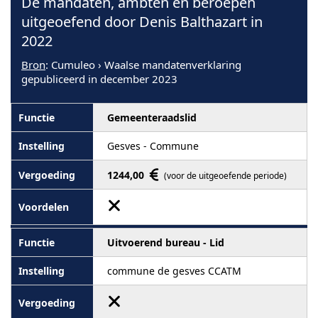
De mandaten, ambten en beroepen
uitgeoefend door Denis Balthazart in
2022
Bron
: Cumuleo › Waalse mandatenverklaring
gepubliceerd in december 2023
Gemeenteraadslid
Gesves - Commune
1244,00
(voor de uitgeoefende periode)
Uitvoerend bureau - Lid
commune de gesves CCATM