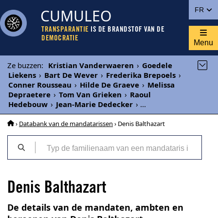
CUMULEO
FR
TRANSPARANTIE
IS DE BRANDSTOF VAN DE
DEMOCRATIE
Menu
Ze buzzen
:
Kristian Vanderwaeren
›
Goedele
Liekens
›
Bart De Wever
›
Frederika Brepoels
›
Conner Rousseau
›
Hilde De Graeve
›
Melissa
Depraetere
›
Tom Van Grieken
›
Raoul
Hedebouw
›
Jean-Marie Dedecker
›
...
›
Databank van de mandatarissen
› Denis Balthazart
Denis Balthazart
De details van de mandaten, ambten en