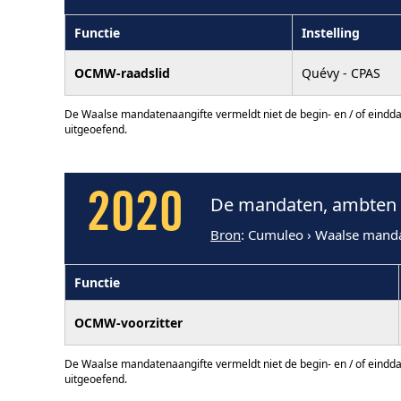
Functie
Instelling
OCMW-raadslid
Quévy - CPAS
De Waalse mandatenaangifte vermeldt niet de begin- en / of eindd
uitgeoefend.
2020
De mandaten, ambten e
Bron
: Cumuleo › Waalse mand
Functie
OCMW-voorzitter
De Waalse mandatenaangifte vermeldt niet de begin- en / of eindd
uitgeoefend.