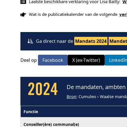
Laatste beschikbare verklaring voor Lisa Bailly:
W
Wat is de publicatiekalender van de volgende
ver
Ga direct naar de
Mandats 2024
Mandat
Deel op
Facebook
X (ex-Twitter)
LinkedI
2024
De mandaten, ambten e
Bron
: Cumuleo › Waalse mand
Functie
Conseiller(ère) communal(e)