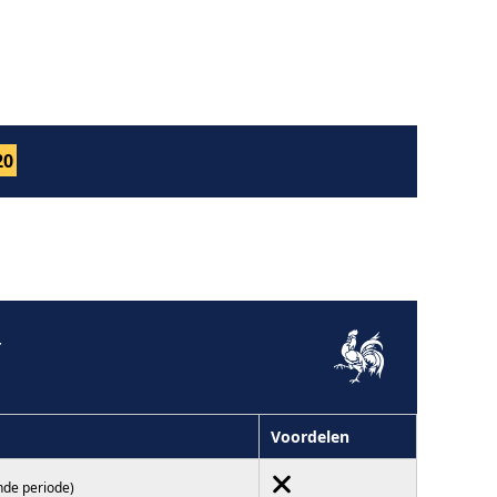
20
4
Voordelen
nde periode)