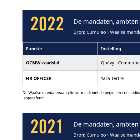
2022
De mandaten, ambten e
Bron
: Cumuleo › Waalse mand
Functie
Instelling
OCMW-raadslid
Quévy - Commune
HR OFFICER
Yara Tertre
De Waalse mandatenaangifte vermeldt niet de begin- en / of eindd
uitgeoefend.
2021
De mandaten, ambten e
Bron
: Cumuleo › Waalse mand