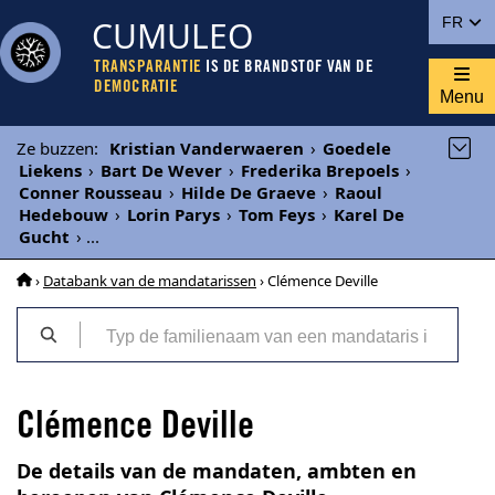
CUMULEO
FR
TRANSPARANTIE
IS DE BRANDSTOF VAN DE
DEMOCRATIE
Menu
Ze buzzen
:
Kristian Vanderwaeren
›
Goedele
Liekens
›
Bart De Wever
›
Frederika Brepoels
›
Conner Rousseau
›
Hilde De Graeve
›
Raoul
Hedebouw
›
Lorin Parys
›
Tom Feys
›
Karel De
Gucht
›
...
›
Databank van de mandatarissen
› Clémence Deville
Clémence Deville
De details van de mandaten, ambten en