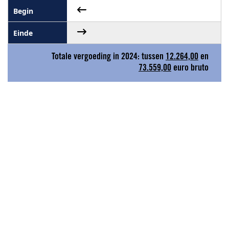
Totale vergoeding in 2024: tussen
12.264,00
en
73.559,00
euro bruto