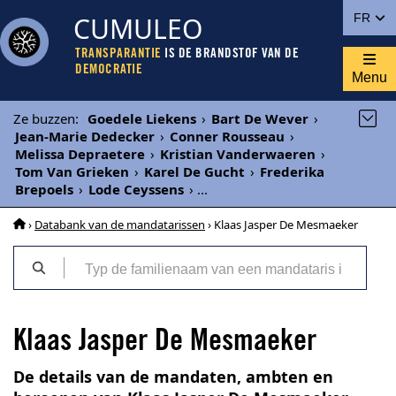
CUMULEO
FR
TRANSPARANTIE
IS DE BRANDSTOF VAN DE
DEMOCRATIE
Menu
Ze buzzen
:
Goedele Liekens
›
Bart De Wever
›
Jean-Marie Dedecker
›
Conner Rousseau
›
Melissa Depraetere
›
Kristian Vanderwaeren
›
Tom Van Grieken
›
Karel De Gucht
›
Frederika
Brepoels
›
Lode Ceyssens
›
...
›
Databank van de mandatarissen
› Klaas Jasper De Mesmaeker
Klaas Jasper De Mesmaeker
De details van de mandaten, ambten en