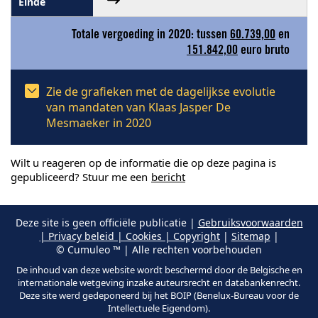
Totale vergoeding in 2020: tussen
60.739,00
en
151.842,00
euro bruto
Zie de grafieken met de dagelijkse evolutie
van mandaten van Klaas Jasper De
Mesmaeker in 2020
Wilt u reageren op de informatie die op deze pagina is
gepubliceerd? Stuur me een
bericht
Deze site is geen officiële publicatie |
Gebruiksvoorwaarden
| Privacy beleid | Cookies | Copyright
|
Sitemap
|
© Cumuleo ™ | Alle rechten voorbehouden
De inhoud van deze website wordt beschermd door de Belgische en
internationale wetgeving inzake auteursrecht en databankenrecht.
Deze site werd gedeponeerd bij het BOIP (Benelux-Bureau voor de
Intellectuele Eigendom).