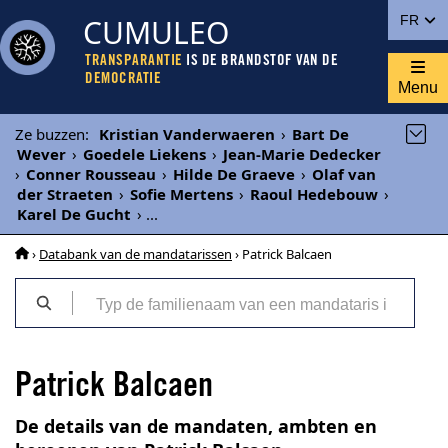
CUMULEO
FR
TRANSPARANTIE
IS DE BRANDSTOF VAN DE
DEMOCRATIE
Menu
Ze buzzen
:
Kristian Vanderwaeren
›
Bart De
Wever
›
Goedele Liekens
›
Jean-Marie Dedecker
›
Conner Rousseau
›
Hilde De Graeve
›
Olaf van
der Straeten
›
Sofie Mertens
›
Raoul Hedebouw
›
Karel De Gucht
›
...
›
Databank van de mandatarissen
› Patrick Balcaen
Patrick Balcaen
De details van de mandaten, ambten en