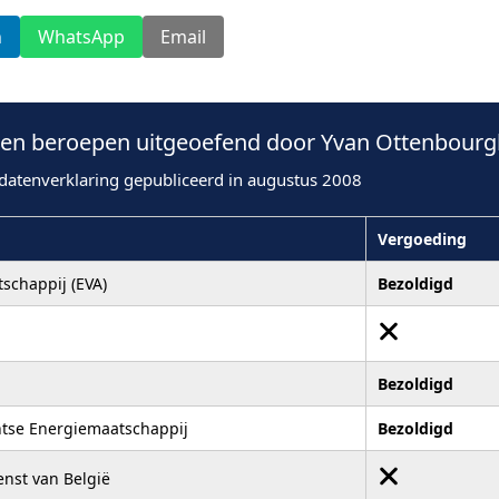
n
WhatsApp
Email
en beroepen uitgeoefend door Yvan Ottenbourgh
datenverklaring gepubliceerd in augustus 2008
Vergoeding
schappij (EVA)
Bezoldigd
Bezoldigd
ntse Energiemaatschappij
Bezoldigd
nst van België