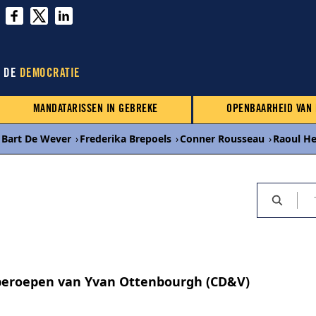
N DE
DEMOCRATIE
MANDATARISSEN IN GEBREKE
OPENBAARHEID VAN
Bart De Wever
›
Frederika Brepoels
›
Conner Rousseau
›
Raoul H
beroepen van Yvan Ottenbourgh (CD&V)