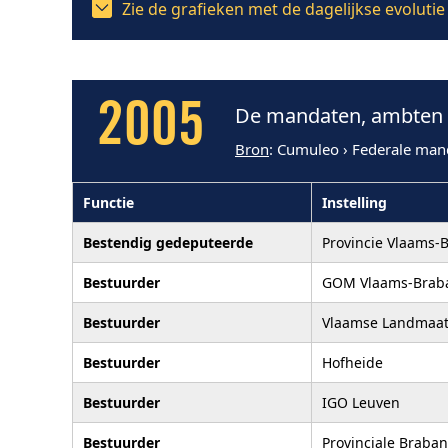
Zie de grafieken met de dagelijkse evolut
2005
De mandaten, ambten 
Bron
: Cumuleo › Federale man
Functie
Instelling
Bestendig gedeputeerde
Provincie Vlaams-
Bestuurder
GOM Vlaams-Brab
Bestuurder
Vlaamse Landmaat
Bestuurder
Hofheide
Bestuurder
IGO Leuven
Bestuurder
Provinciale Braba