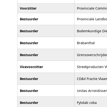
Voorzitter
Provinciale Commis
Bestuurder
Provinciale Land
Bestuurder
Bodemkundige Die
Bestuurder
Brabanthal
Bestuurder
Grensoverschrijd
Vicevoorzitter
Streekproducten V
Bestuurder
CD&V Fractie Vlaa
Bestuurder
Unitas Arrondisse
Bestuurder
Fytolab cvba