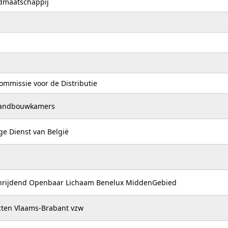
dmaatschappij
Commissie voor de Distributie
 Landbouwkamers
e Dienst van België
hrijdend Openbaar Lichaam Benelux MiddenGebied
cten Vlaams-Brabant vzw