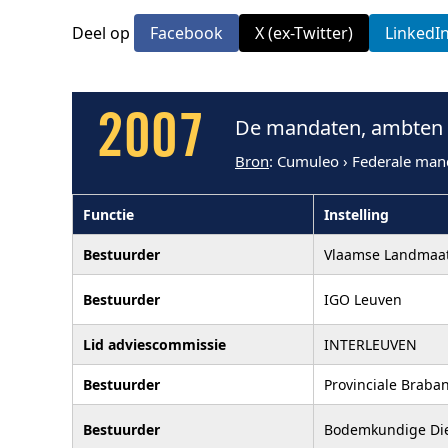
Deel op
Facebook
X (ex-Twitter)
LinkedI
2007
De mandaten, ambten 
Bron
: Cumuleo › Federale man
Functie
Instelling
Bestuurder
Vlaamse Landmaat
Bestuurder
IGO Leuven
Lid adviescommissie
INTERLEUVEN
Bestuurder
Provinciale Braba
Bestuurder
Bodemkundige Die