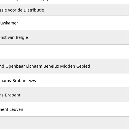
sie voor de Distributie
bouwkamer
nst van België
end Openbaar Lichaam Benelux Midden Gebied
laams-Brabant vzw
ms-Brabant
ment Leuven