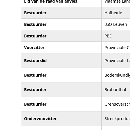
Lid van de raad van advies
Vlaamse Lan
Bestuurder
Hofheide
Bestuurder
IGO Leuven
Bestuurder
PBE
Voorzitter
Provinciale 
Bestuurslid
Provinciale
Bestuurder
Bodemkundig
Bestuurder
Brabanthal
Bestuurder
Grensoversc
Ondervoorzitter
Streekprodu