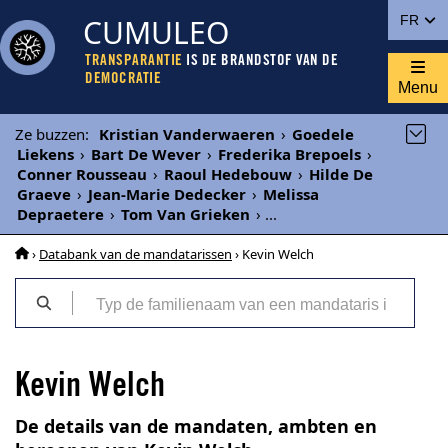
CUMULEO
FR
TRANSPARANTIE
IS DE BRANDSTOF VAN DE
DEMOCRATIE
Menu
Ze buzzen
:
Kristian Vanderwaeren
›
Goedele
Liekens
›
Bart De Wever
›
Frederika Brepoels
›
Conner Rousseau
›
Raoul Hedebouw
›
Hilde De
Graeve
›
Jean-Marie Dedecker
›
Melissa
Depraetere
›
Tom Van Grieken
›
...
›
Databank van de mandatarissen
› Kevin Welch
Kevin Welch
De details van de mandaten, ambten en