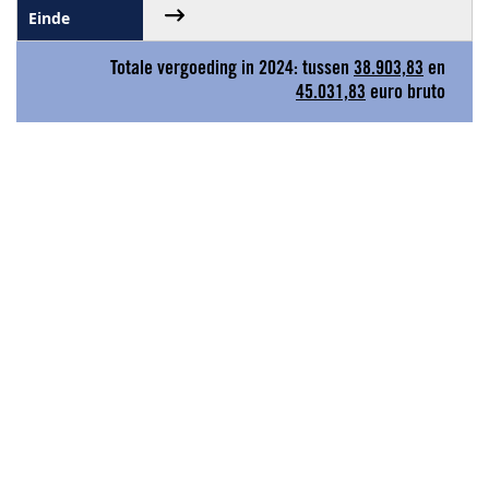
Totale vergoeding in 2024: tussen
38.903,83
en
45.031,83
euro bruto