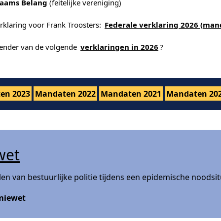
laams Belang
(feitelijke vereniging)
rklaring voor Frank Troosters:
Federale verklaring 2026 (man
alender van de volgende
verklaringen in 2026
?
en 2023
Mandaten 2022
Mandaten 2021
Mandaten 20
wet
 van bestuurlijke politie tijdens een epidemische noodsitu
miewet