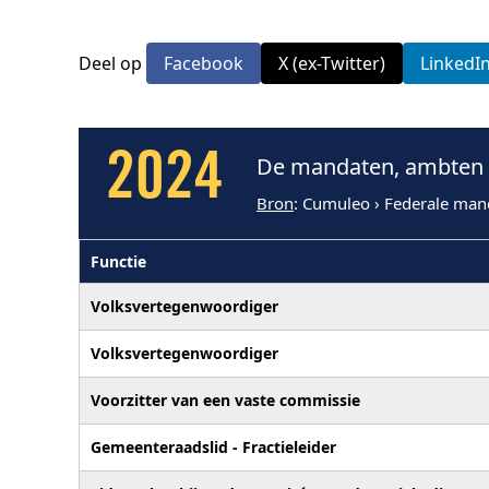
Deel op
Facebook
X (ex-Twitter)
LinkedI
2024
De mandaten, ambten e
Bron
: Cumuleo › Federale man
Functie
Volksvertegenwoordiger
Volksvertegenwoordiger
Voorzitter van een vaste commissie
Gemeenteraadslid - Fractieleider