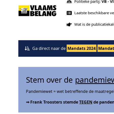
Politieke partij:
VB - V
Laatste beschikbare ve
Wat is de publicatiek
Ga direct naar de
Mandats 2024
Mandat
Stem over de
pandemie
Pandemiewet = wet betreffende de maatregelen
⇒ Frank Troosters stemde
TEGEN
de pande