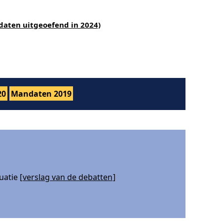
daten uitgeoefend in 2024)
20
Mandaten 2019
atie [
verslag van de debatten
]