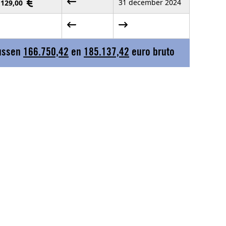
31 december 2024
6 129,00
tussen
166.750,42
en
185.137,42
euro bruto