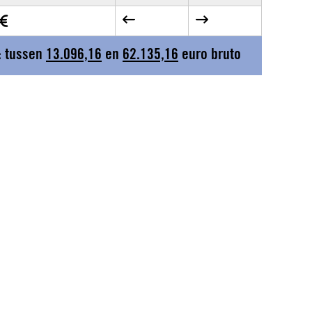
: tussen
13.096,16
en
62.135,16
euro bruto