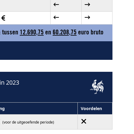
0
: tussen
12.690,75
en
60.208,75
euro bruto
in 2023
ng
Voordelen
(voor de uitgeoefende periode)