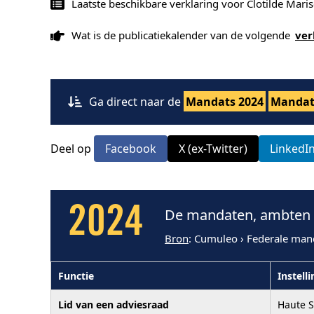
Laatste beschikbare verklaring voor Clotilde Maris
Wat is de publicatiekalender van de volgende
ver
Ga direct naar de
Mandats 2024
Mandat
Deel op
Facebook
X (ex-Twitter)
LinkedI
2024
De mandaten, ambten e
Bron
: Cumuleo › Federale man
Functie
Instelli
Lid van een adviesraad
Haute S