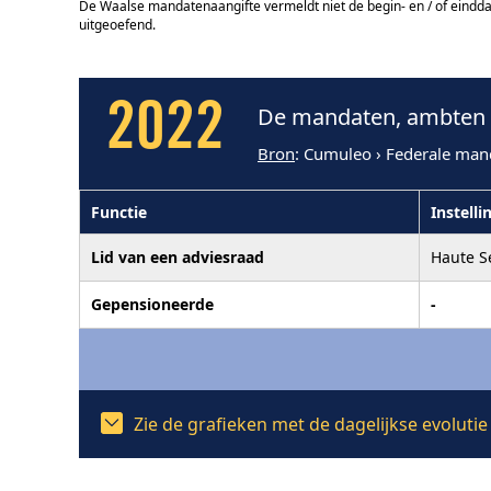
De Waalse mandatenaangifte vermeldt niet de begin- en / of eindd
uitgeoefend.
2022
De mandaten, ambten e
Bron
: Cumuleo › Federale man
Functie
Instelli
Lid van een adviesraad
Haute S
Gepensioneerde
-
Zie de grafieken met de dagelijkse evoluti