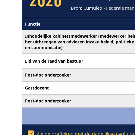
2020
Bron
: Cumuleo › Federale man
Functie
Inhoudelijke kabinetsmedewerker (medewerker bel
het uitbrengen van adviezen inzake beleid, politieke
en communicatie)
Lid van de raad van bestuur
Post-doc onderzoeker
Gastdocent
Post-doc onderzoeker
Zie de grafieken met de dagelijkse evoluti