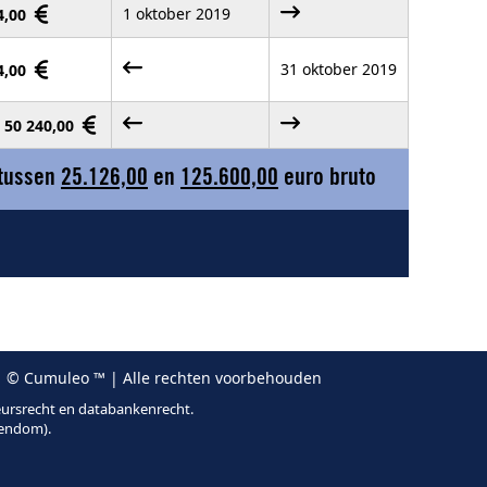
1 oktober 2019
24,00
31 oktober 2019
24,00
- 50 240,00
 tussen
25.126,00
en
125.600,00
euro bruto
 © Cumuleo ™ | Alle rechten voorbehouden
eursrecht en databankenrecht.
gendom).