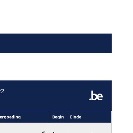
22
ergoeding
Begin
Einde