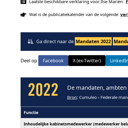
Laatste beschikbare verklaring voor Ilse Mariën:
F
Wat is de publicatiekalender van de volgende
ver
Ga direct naar de
Mandaten 2022
Manda
Deel op
Facebook
X (ex-Twitter)
LinkedI
2022
De mandaten, ambten e
Bron
: Cumuleo › Federale man
Functie
Inhoudelijke kabinetsmedewerker (medewerker bel