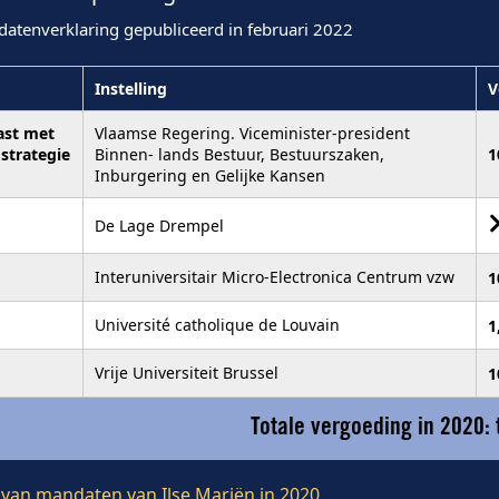
datenverklaring gepubliceerd in februari 2022
Instelling
V
ast met
Vlaamse Regering. Viceminister-president
 strategie
Binnen- lands Bestuur, Bestuurszaken,
1
Inburgering en Gelijke Kansen
De Lage Drempel
Interuniversitair Micro-Electronica Centrum vzw
1
Université catholique de Louvain
1
Vrije Universiteit Brussel
1
Totale vergoeding in 2020:
e van mandaten van Ilse Mariën in 2020