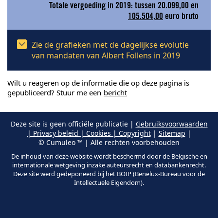
Totale vergoeding in 2019: tussen
20.099,00
en
105.504,00
euro bruto
Zie de grafieken met de dagelijkse evolutie
van mandaten van Albert Follens in 2019
Wilt u reageren op de informatie die op deze pagina is
gepubliceerd? Stuur me een
bericht
Deze site is geen officiële publicatie |
Gebruiksvoorwaarden
| Privacy beleid | Cookies | Copyright
|
Sitemap
|
© Cumuleo ™ | Alle rechten voorbehouden
De inhoud van deze website wordt beschermd door de Belgische en
internationale wetgeving inzake auteursrecht en databankenrecht.
Deze site werd gedeponeerd bij het BOIP (Benelux-Bureau voor de
Intellectuele Eigendom).