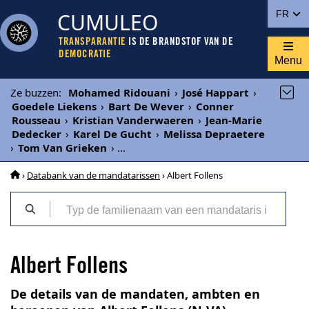
CUMULEO
FR
TRANSPARANTIE
IS DE BRANDSTOF VAN DE
DEMOCRATIE
Menu
Ze buzzen
:
Mohamed Ridouani
›
José Happart
›
Goedele Liekens
›
Bart De Wever
›
Conner
Rousseau
›
Kristian Vanderwaeren
›
Jean-Marie
Dedecker
›
Karel De Gucht
›
Melissa Depraetere
›
Tom Van Grieken
›
...
›
Databank van de mandatarissen
› Albert Follens
Albert Follens
De details van de mandaten, ambten en