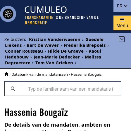
CUMULEO
FR
TRANSPARANTIE
IS DE BRANDSTOF VAN DE
DEMOCRATIE
Menu
Ze buzzen
:
Kristian Vanderwaeren
›
Goedele
Liekens
›
Bart De Wever
›
Frederika Brepoels
›
Conner Rousseau
›
Hilde De Graeve
›
Raoul
Hedebouw
›
Jean-Marie Dedecker
›
Melissa
Depraetere
›
Tom Van Grieken
›
...
›
Databank van de mandatarissen
› Hassenia Bougaïz
Hassenia Bougaïz
De details van de mandaten, ambten en