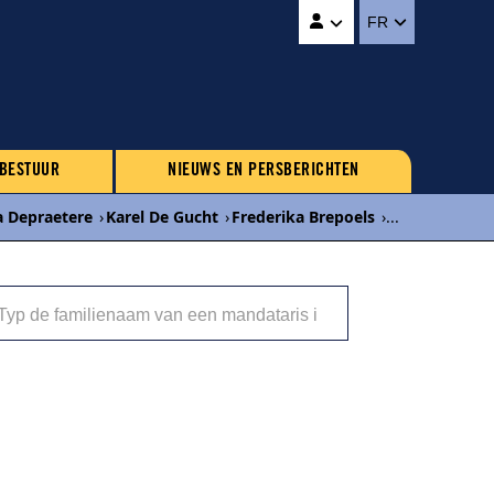
FR
 BESTUUR
NIEUWS EN PERSBERICHTEN
a Depraetere
›
Karel De Gucht
›
Frederika Brepoels
›
...