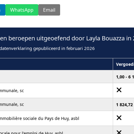
n
WhatsApp
Email
n beroepen uitgeoefend door Layla Bouazza in 
datenverklaring gepubliceerd in februari 2026
Vergoed
1,00 - 6
ommunale, sc
ommunale, sc
1 824,72
mmobilière sociale du Pays de Huy, asbl
ocale pour l'emploi de Huy, asbl