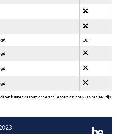
igd
Oui
igd
igd
igd
ten kunnen daarom op verschillende tijdstippen van het jaar zijn
2023