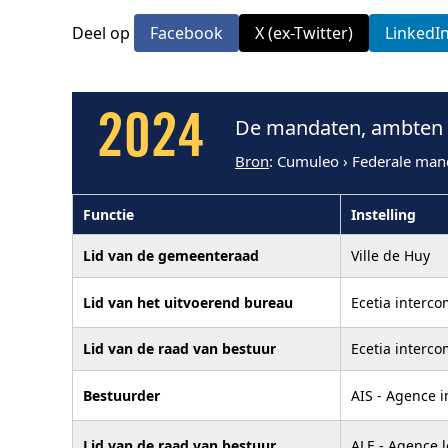
Deel op
Facebook
X (ex-Twitter)
LinkedI
2024
De mandaten, ambten e
Bron
: Cumuleo › Federale man
Functie
Instelling
Lid van de gemeenteraad
Ville de Huy
Lid van het uitvoerend bureau
Ecetia interc
Lid van de raad van bestuur
Ecetia interc
Bestuurder
AIS - Agence i
Lid van de raad van bestuur
ALE - Agence l