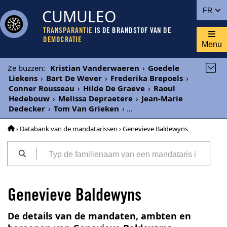
CUMULEO
FR
TRANSPARANTIE
IS DE BRANDSTOF VAN DE
DEMOCRATIE
Menu
Ze buzzen
:
Kristian Vanderwaeren
›
Goedele
Liekens
›
Bart De Wever
›
Frederika Brepoels
›
Conner Rousseau
›
Hilde De Graeve
›
Raoul
Hedebouw
›
Melissa Depraetere
›
Jean-Marie
Dedecker
›
Tom Van Grieken
›
...
›
Databank van de mandatarissen
› Genevieve Baldewyns
Genevieve Baldewyns
De details van de mandaten, ambten en