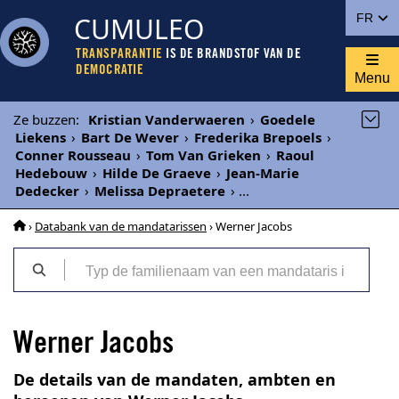
CUMULEO
FR
TRANSPARANTIE
IS DE BRANDSTOF VAN DE
DEMOCRATIE
Menu
Ze buzzen
:
Kristian Vanderwaeren
›
Goedele
Liekens
›
Bart De Wever
›
Frederika Brepoels
›
Conner Rousseau
›
Tom Van Grieken
›
Raoul
Hedebouw
›
Hilde De Graeve
›
Jean-Marie
Dedecker
›
Melissa Depraetere
›
...
›
Databank van de mandatarissen
› Werner Jacobs
Werner Jacobs
De details van de mandaten, ambten en