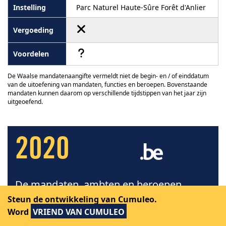
Parc Naturel Haute-Sûre Forêt d'Anlier
De Waalse mandatenaangifte vermeldt niet de begin- en / of einddatum
van de uitoefening van mandaten, functies en beroepen. Bovenstaande
mandaten kunnen daarom op verschillende tijdstippen van het jaar zijn
uitgeoefend.
2020
De mandaten, ambten en beroepen
uitgeoefend door René Reyter in 2020
Steun de ontwikkeling van Cumuleo.
Word
VRIEND VAN CUMULEO
Bron
: Cumuleo › Federale mandatenverklaring
gepubliceerd in februari 2022