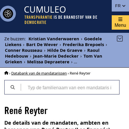
CUMULEO
FR
TRANSPARANTIE
IS DE BRANDSTOF VAN DE
DEMOCRATIE
Menu
Ze buzzen
:
Kristian Vanderwaeren
›
Goedele
Liekens
›
Bart De Wever
›
Frederika Brepoels
›
Conner Rousseau
›
Hilde De Graeve
›
Raoul
Hedebouw
›
Jean-Marie Dedecker
›
Tom Van
Grieken
›
Melissa Depraetere
›
...
›
Databank van de mandatarissen
› René Reyter
René Reyter
De details van de mandaten, ambten en