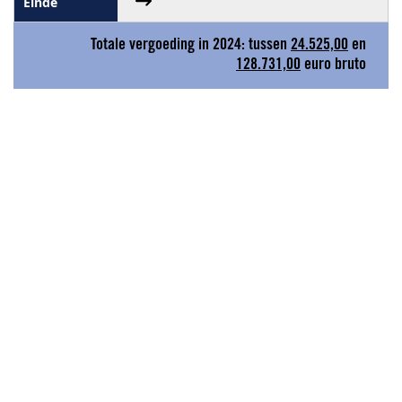
Totale vergoeding in 2024: tussen
24.525,00
en
128.731,00
euro bruto