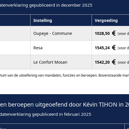
atenverklaring gepubliceerd in december 2025
Instelling
Vergoeding
Oupeye - Commune
1028,50
(voor 
Resa
1545,24
(voor 
Le Confort Mosan
1542,20
(voor 
atum van de uitoefening van mandaten, functies en beroepen. Bovenstaande manda
en beroepen uitgeoefend door Kévin TIHON in 2
datenverklaring gepubliceerd in februari 2025