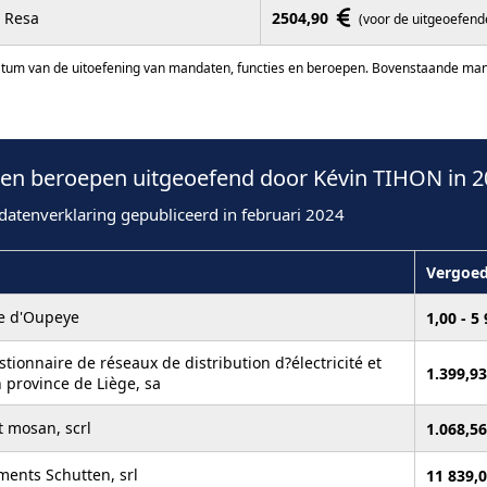
Resa
2504,90
(voor de uitgeoefend
atum van de uitoefening van mandaten, functies en beroepen. Bovenstaande manda
en beroepen uitgeoefend door Kévin TIHON in 2
datenverklaring gepubliceerd in februari 2024
g
Vergoed
 d'Oupeye
1,00 - 5
stionnaire de réseaux de distribution d?électricité et
1.399,9
 province de Liège, sa
t mosan, scrl
1.068,5
ments Schutten, srl
11 839,0