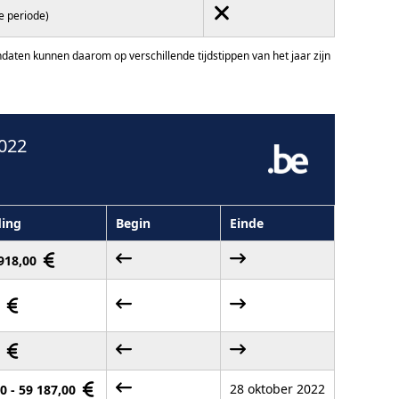
e periode)
ten kunnen daarom op verschillende tijdstippen van het jaar zijn
022
ing
Begin
Einde
 918,00
3
6
28 oktober 2022
0 - 59 187,00