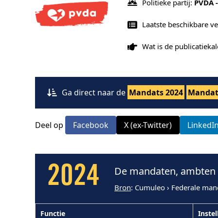
Politieke partij:
PVDA -
Laatste beschikbare v
Wat is de publicatiek
Ga direct naar de
Mandats 2024
Mandat
Deel op
Facebook
X (ex-Twitter)
LinkedI
2024
De mandaten, ambten 
Bron
: Cumuleo › Federale man
Functie
Instel