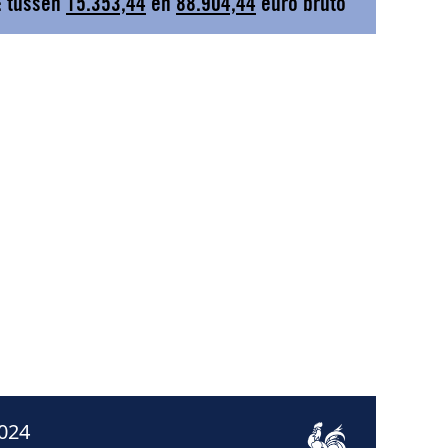
: tussen
15.353,44
en
88.904,44
euro bruto
024