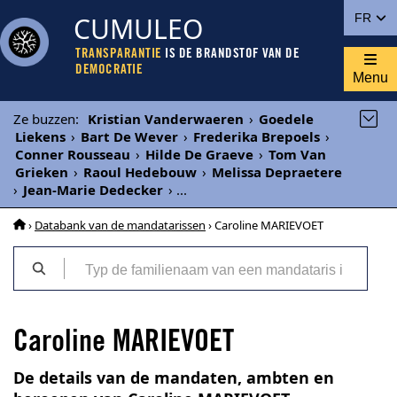
CUMULEO
FR
TRANSPARANTIE
IS DE BRANDSTOF VAN DE
DEMOCRATIE
Menu
Ze buzzen
:
Kristian Vanderwaeren
›
Goedele
Liekens
›
Bart De Wever
›
Frederika Brepoels
›
Conner Rousseau
›
Hilde De Graeve
›
Tom Van
Grieken
›
Raoul Hedebouw
›
Melissa Depraetere
›
Jean-Marie Dedecker
›
...
›
Databank van de mandatarissen
› Caroline MARIEVOET
Caroline MARIEVOET
De details van de mandaten, ambten en