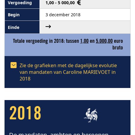
1,00 - 5 000,00
3 december 2018
Totale vergoeding in 2018: tussen
1,00
en
5.000,00
euro
bruto
Zie de grafieken met de dagelijkse evolutie
van mandaten van Caroline MARIEVOET in
2018
2018
De mandaten, ambten en beroepen