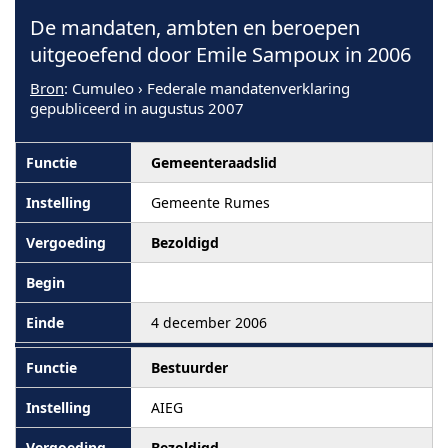
De mandaten, ambten en beroepen
uitgeoefend door Emile Sampoux in 2006
Bron
: Cumuleo › Federale mandatenverklaring
gepubliceerd in augustus 2007
Gemeenteraadslid
Gemeente Rumes
Bezoldigd
4 december 2006
Bestuurder
AIEG
Bezoldigd