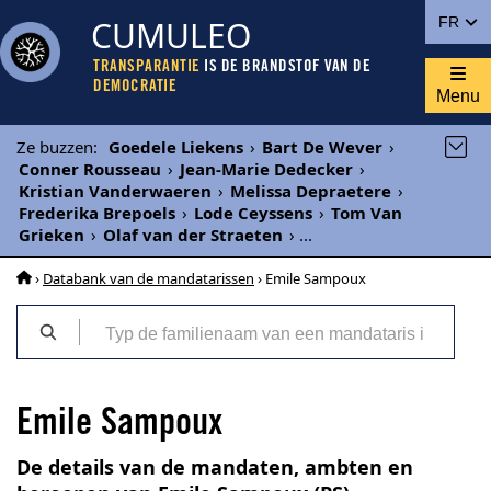
CUMULEO
FR
TRANSPARANTIE
IS DE BRANDSTOF VAN DE
DEMOCRATIE
Menu
Ze buzzen
:
Goedele Liekens
›
Bart De Wever
›
Conner Rousseau
›
Jean-Marie Dedecker
›
Kristian Vanderwaeren
›
Melissa Depraetere
›
Frederika Brepoels
›
Lode Ceyssens
›
Tom Van
Grieken
›
Olaf van der Straeten
›
...
›
Databank van de mandatarissen
› Emile Sampoux
Emile Sampoux
De details van de mandaten, ambten en