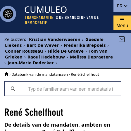
CUMULEO
FR
TRANSPARANTIE
IS DE BRANDSTOF VAN DE
DEMOCRATIE
Menu
Ze buzzen
:
Kristian Vanderwaeren
›
Goedele
Liekens
›
Bart De Wever
›
Frederika Brepoels
›
Conner Rousseau
›
Hilde De Graeve
›
Tom Van
Grieken
›
Raoul Hedebouw
›
Melissa Depraetere
›
Jean-Marie Dedecker
›
...
›
Databank van de mandatarissen
› René Schelfhout
René Schelfhout
De details van de mandaten, ambten en