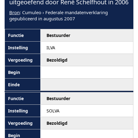
uitgeoefend door René Schelfhout in 2006
Bron
: Cumuleo › Federale mandatenverklaring
gepubliceerd in augustus 2007
Bestuurder
ILVA
Bezoldigd
Bestuurder
SOLVA
Bezoldigd