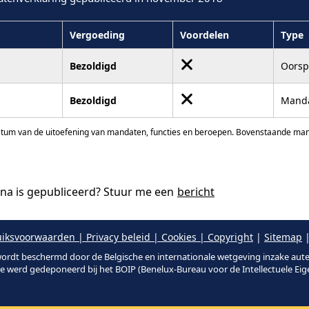
Vergoeding
Voordelen
Type
Bezoldigd
Oorsp
Bezoldigd
Manda
atum van de uitoefening van mandaten, functies en beroepen. Bovenstaande manda
ina is gepubliceerd? Stuur me een
bericht
iksvoorwaarden | Privacy beleid | Cookies | Copyright
|
Sitemap
|
ordt beschermd door de Belgische en internationale wetgeving inzake aut
te werd gedeponeerd bij het BOIP (Benelux-Bureau voor de Intellectuele Ei