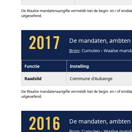
De Waalse mandatenaangifte vermeldt niet de begin- en / of eindd
uitgeoefend.
2017
De mandaten, ambten 
Bron
: Cumuleo › Waalse mand
Functie
Instelling
Raadslid
Commune d'Aubange
De Waalse mandatenaangifte vermeldt niet de begin- en / of eindd
uitgeoefend.
2016
De mandaten, ambten 
Bron
: Cumuleo › Waalse mand