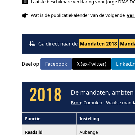
Laatste beschikbare verklaring voor Jorge DIAS
Wat is de publicatiekalender van de volgende
ver
Ga direct naar de
Mandaten 2018
Manda
Deel op
Facebook
X (ex-Twitter)
LinkedI
2018
De mandaten, ambten 
Bron
: Cumuleo › Waalse mand
Functie
Instelling
Raadslid
Aubange