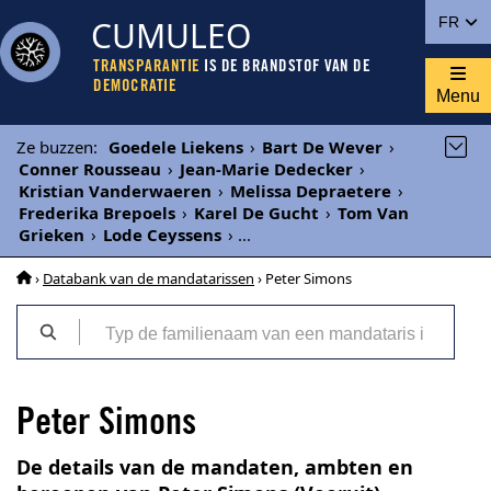
CUMULEO
FR
TRANSPARANTIE
IS DE BRANDSTOF VAN DE
DEMOCRATIE
Menu
Ze buzzen
:
Goedele Liekens
›
Bart De Wever
›
Conner Rousseau
›
Jean-Marie Dedecker
›
Kristian Vanderwaeren
›
Melissa Depraetere
›
Frederika Brepoels
›
Karel De Gucht
›
Tom Van
Grieken
›
Lode Ceyssens
›
...
›
Databank van de mandatarissen
› Peter Simons
Peter Simons
De details van de mandaten, ambten en