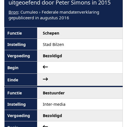
uitgeoefend door Peter Simons in 2015
Bron
: Cumuleo › Federale mandatenverklaring
gepubliceerd in augustus 2016
Schepen
Stad Bilzen
Bezoldigd
Bestuurder
Inter-media
Bezoldigd