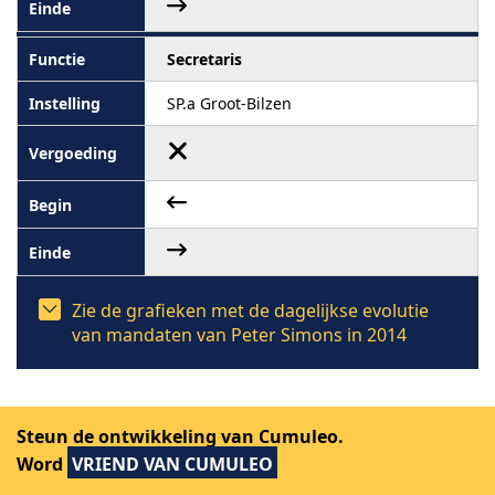
Secretaris
SP.a Groot-Bilzen
Zie de grafieken met de dagelijkse evolutie
van mandaten van Peter Simons in 2014
Steun de ontwikkeling van Cumuleo.
2013
Word
VRIEND VAN CUMULEO