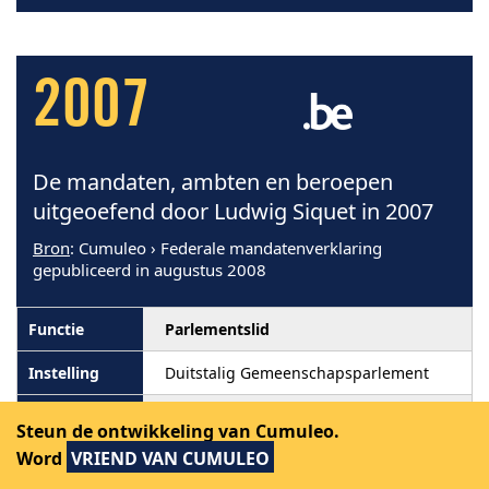
2007
De mandaten, ambten en beroepen
uitgeoefend door Ludwig Siquet in 2007
Bron
: Cumuleo › Federale mandatenverklaring
gepubliceerd in augustus 2008
Parlementslid
Duitstalig Gemeenschapsparlement
Bezoldigd
Steun de ontwikkeling van Cumuleo.
Word
VRIEND VAN CUMULEO