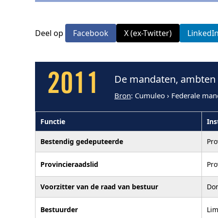
Deel op
Facebook
X (ex-Twitter)
LinkedI
2011
De mandaten, ambten e
Bron
: Cumuleo › Federale man
Functie
Ins
Bestendig gedeputeerde
Pro
Provincieraadslid
Pro
Voorzitter van de raad van bestuur
Dom
Bestuurder
Lim