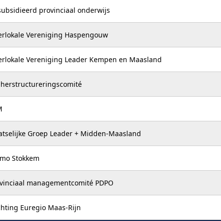
ubsidieerd provinciaal onderwijs
erlokale Vereniging Haspengouw
erlokale Vereniging Leader Kempen en Maasland
 herstructureringscomité
M
atselijke Groep Leader + Midden-Maasland
omo Stokkem
vinciaal managementcomité PDPO
chting Euregio Maas-Rijn