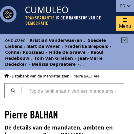
CUMULEO
FR
TRANSPARANTIE
IS DE BRANDSTOF VAN DE
DEMOCRATIE
Menu
Ze buzzen
:
Kristian Vanderwaeren
›
Goedele
Liekens
›
Bart De Wever
›
Frederika Brepoels
›
Conner Rousseau
›
Hilde De Graeve
›
Raoul
Hedebouw
›
Tom Van Grieken
›
Jean-Marie
Dedecker
›
Melissa Depraetere
›
...
›
Databank van de mandatarissen
› Pierre BALHAN
Pierre BALHAN
De details van de mandaten, ambten en