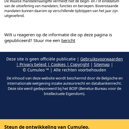
De Waalse mandatenaangifte vermeldt niet de begin- en / of einddatum
van de uitoefening van mandaten, functies en beroepen. Bovenstaande
mandaten kunnen daarom op verschillende tijdstippen van het jaar zijn
uitgeoefend.
Wilt u reageren op de informatie die op deze pagina is
gepubliceerd? Stuur me een
bericht
Deze site is geen officiële publicatie |
Gebruiksvoorwaarden
| Privacy beleid | Cookies | Copyright
|
Sitemap
|
© Cumuleo ™ | Alle rechten voorbehouden
De inhoud van deze website wordt beschermd door de Belgische en
internationale wetgeving inzake auteursrecht en databankenrecht.
Deze site werd gedeponeerd bij het BOIP (Benelux-Bureau voor de
Intellectuele Eigendom).
Steun de ontwikkeling van Cumuleo.