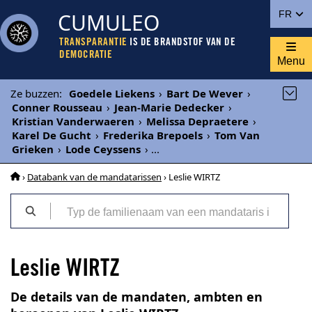
CUMULEO
FR
TRANSPARANTIE
IS DE BRANDSTOF VAN DE
DEMOCRATIE
Menu
Ze buzzen
:
Goedele Liekens
›
Bart De Wever
›
Conner Rousseau
›
Jean-Marie Dedecker
›
Kristian Vanderwaeren
›
Melissa Depraetere
›
Karel De Gucht
›
Frederika Brepoels
›
Tom Van
Grieken
›
Lode Ceyssens
›
...
›
Databank van de mandatarissen
› Leslie WIRTZ
Leslie WIRTZ
De details van de mandaten, ambten en