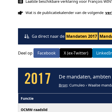
Laatste beschikbare verklaring voor François WI
Wat is de publicatiekalender van de volgende
ver
Ga direct naar de
Mandaten 2017
Manda
Deel op
Facebook
X (ex-Twitter)
LinkedI
2017
De mandaten, ambten 
Bron
: Cumuleo › Waalse mand
Functie
OCMW-raadslid