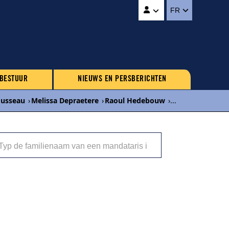
FR
 BESTUUR
NIEUWS EN PERSBERICHTEN
ousseau
›
Melissa Depraetere
›
Raoul Hedebouw
›
...