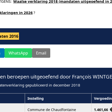
NTGENS:
Waalse verklaring 2018 (mandaten uitgeoefend in 
klaringen in 2026
?
ten 2016
n
WhatsApp
Email
en beroepen uitgeoefend door François WINTGE
atenverklaring gepubliceerd in december 2018
Instelling
Vergoedin
Commune de Chaudfontaine
1.461,66