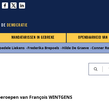
N DE
DEMOCRATIE
MANDATARISSEN IN GEBREKE
OPENBAARHEID VAN
oedele Liekens
›
Frederika Brepoels
›
Hilde De Graeve
›
Conner R
 beroepen van François WINTGENS