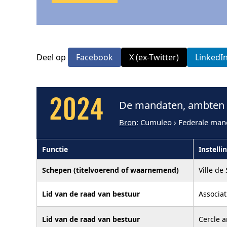
Deel op
Facebook
X (ex-Twitter)
LinkedI
2024
De mandaten, ambten e
Bron
: Cumuleo › Federale man
Functie
Instelli
Schepen (titelvoerend of waarnemend)
Ville de
Lid van de raad van bestuur
Associat
Lid van de raad van bestuur
Cercle a