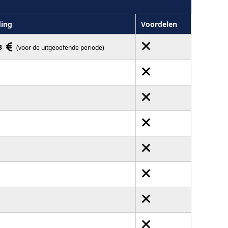
ing
Voordelen
3
(voor de uitgeoefende periode)