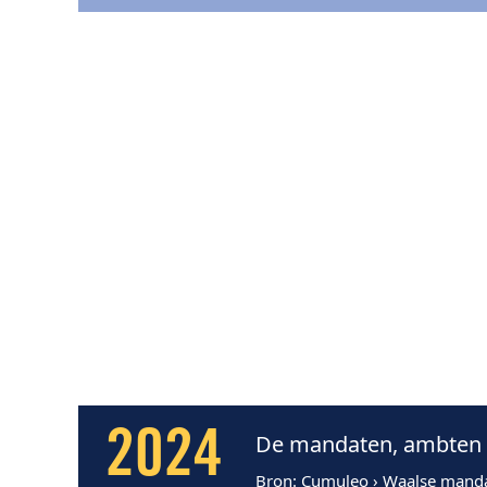
2024
De mandaten, ambten e
Bron
: Cumuleo › Waalse mand