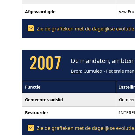
Afgevaardigde
vzw Fr
Zie de grafieken met de dagelijkse evoluti
2007
De mandaten, ambten e
Bron
: Cumuleo › Federale man
Functie
Instelli
Gemeenteraadslid
Gemeen
Bestuurder
INTERE
Zie de grafieken met de dagelijkse evoluti