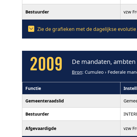
Bestuurder
vzw F
Zie de grafieken met de dagelijkse evoluti
2009
De mandaten, ambten e
Bron
: Cumuleo › Federale man
Functie
Instel
Gemeenteraadslid
Gemee
Bestuurder
INTER
Afgevaardigde
vzw F