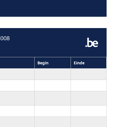
2008
Begin
Einde