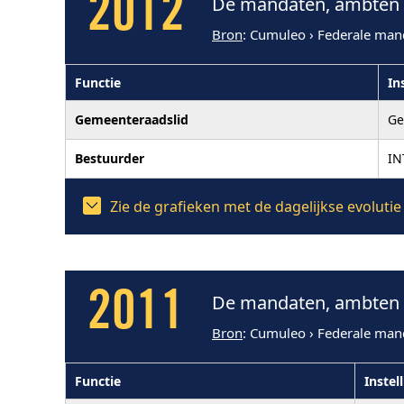
2012
De mandaten, ambten e
Bron
: Cumuleo › Federale man
Functie
In
Gemeenteraadslid
Ge
Bestuurder
IN
Zie de grafieken met de dagelijkse evoluti
2011
De mandaten, ambten e
Bron
: Cumuleo › Federale man
Functie
Instel