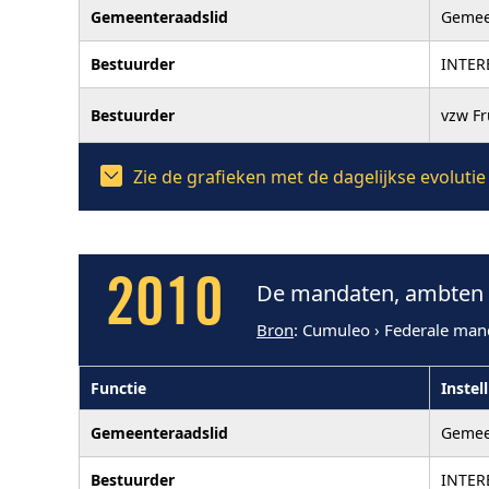
Gemeenteraadslid
Gemee
Bestuurder
INTER
Bestuurder
vzw F
Zie de grafieken met de dagelijkse evoluti
2010
De mandaten, ambten e
Bron
: Cumuleo › Federale man
Functie
Instel
Gemeenteraadslid
Gemee
Bestuurder
INTER