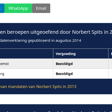
n
WhatsApp
Email
n beroepen uitgeoefend door Norbert Spits in 
datenverklaring gepubliceerd in augustus 2014
Vergoeding
iemst
Bezoldigd
urg
Bezoldigd
e van mandaten van Norbert Spits in 2013