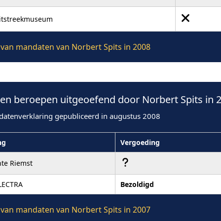
uitstreekmuseum
e van mandaten van Norbert Spits in 2008
n beroepen uitgeoefend door Norbert Spits in 
datenverklaring gepubliceerd in augustus 2008
ng
Vergoeding
te Riemst
LECTRA
Bezoldigd
e van mandaten van Norbert Spits in 2007