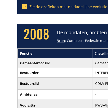
Zie de grafieken met de dagelijkse evoluti
2008
De mandaten, ambten e
Bron
: Cumuleo › Federale man
Functie
Instelli
Gemeenteraadslid
Gemeen
Bestuurder
INTERE
Bestuurslid
CD&V Pl
Ambtenaar
-
Voorzitter
KWB-Vli