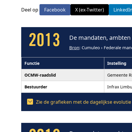
Deel op
Facebook
X (ex-Twitter)
LinkedI
2013
De mandaten, ambten e
Bron
: Cumuleo › Federale man
Functie
Instelling
OCMW-raadslid
Gemeente R
Bestuurder
Infrax Limb
Zie de grafieken met de dagelijkse evoluti