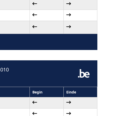
2010
Begin
Einde