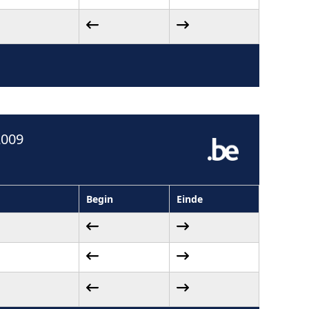
2009
Begin
Einde