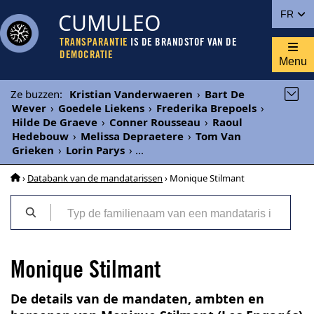
CUMULEO
FR
TRANSPARANTIE
IS DE BRANDSTOF VAN DE
DEMOCRATIE
Menu
Ze buzzen
:
Kristian Vanderwaeren
›
Bart De
Wever
›
Goedele Liekens
›
Frederika Brepoels
›
Hilde De Graeve
›
Conner Rousseau
›
Raoul
Hedebouw
›
Melissa Depraetere
›
Tom Van
Grieken
›
Lorin Parys
›
...
›
Databank van de mandatarissen
› Monique Stilmant
Monique Stilmant
De details van de mandaten, ambten en