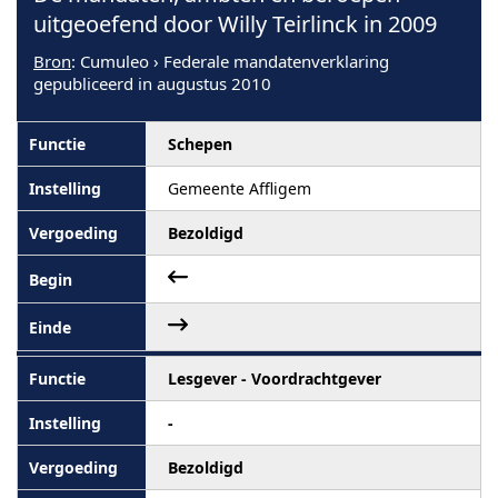
uitgeoefend door Willy Teirlinck in 2009
Bron
: Cumuleo › Federale mandatenverklaring
gepubliceerd in augustus 2010
Schepen
Gemeente Affligem
Bezoldigd
Lesgever - Voordrachtgever
-
Bezoldigd