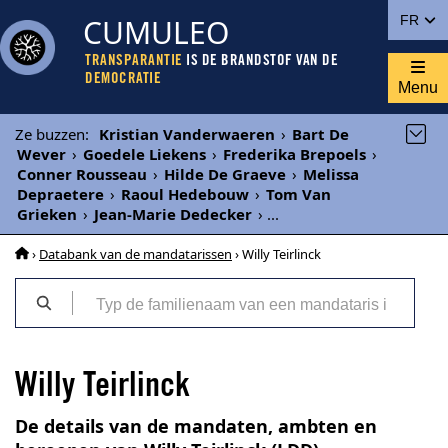
CUMULEO
FR
TRANSPARANTIE
IS DE BRANDSTOF VAN DE
DEMOCRATIE
Menu
Ze buzzen
:
Kristian Vanderwaeren
›
Bart De
Wever
›
Goedele Liekens
›
Frederika Brepoels
›
Conner Rousseau
›
Hilde De Graeve
›
Melissa
Depraetere
›
Raoul Hedebouw
›
Tom Van
Grieken
›
Jean-Marie Dedecker
›
...
›
Databank van de mandatarissen
› Willy Teirlinck
Willy Teirlinck
De details van de mandaten, ambten en