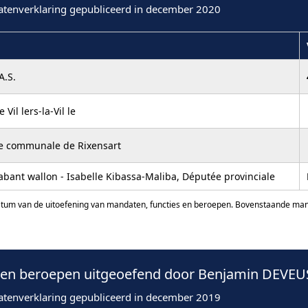
atenverklaring gepubliceerd in december 2020
A.S.
Vil lers-la-Vil le
te communale de Rixensart
abant wallon - Isabelle Kibassa-Maliba, Députée provinciale
atum van de uitoefening van mandaten, functies en beroepen. Bovenstaande manda
en beroepen uitgeoefend door Benjamin DEVEUS
atenverklaring gepubliceerd in december 2019