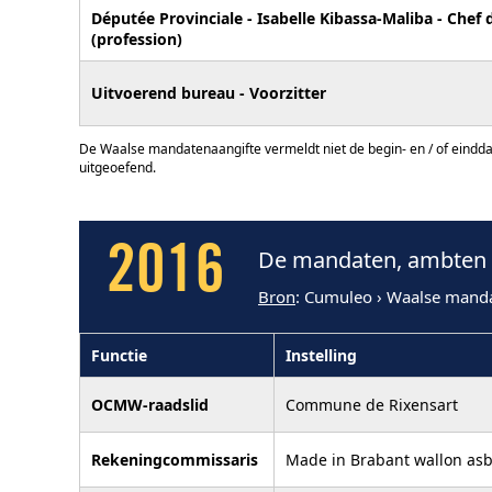
Députée Provinciale - Isabelle Kibassa-Maliba - Chef 
(profession)
Uitvoerend bureau - Voorzitter
De Waalse mandatenaangifte vermeldt niet de begin- en / of eindd
uitgeoefend.
2016
De mandaten, ambten 
Bron
: Cumuleo › Waalse mand
Functie
Instelling
OCMW-raadslid
Commune de Rixensart
Rekeningcommissaris
Made in Brabant wallon asb