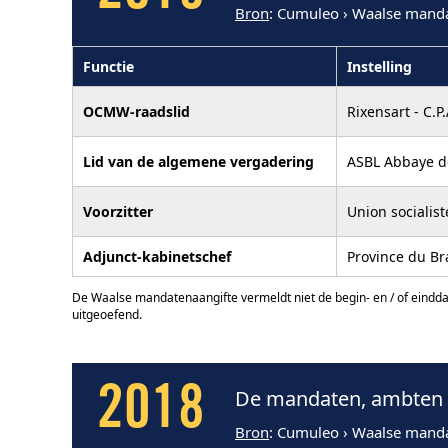
Bron
: Cumuleo › Waalse mand
Functie
Instelling
OCMW-raadslid
Rixensart - C.P.
Lid van de algemene vergadering
ASBL Abbaye de 
Voorzitter
Union socialis
Adjunct-kabinetschef
Province du Br
De Waalse mandatenaangifte vermeldt niet de begin- en / of eindd
uitgeoefend.
2018
De mandaten, ambten 
Bron
: Cumuleo › Waalse mand