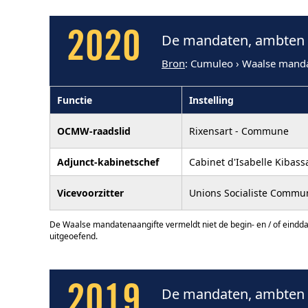
2020
De mandaten, ambten 
Bron
: Cumuleo › Waalse mand
Functie
Instelling
OCMW-raadslid
Rixensart - Commune
Adjunct-kabinetschef
Cabinet d'Isabelle Kibas
Vicevoorzitter
Unions Socialiste Commun
De Waalse mandatenaangifte vermeldt niet de begin- en / of eindd
uitgeoefend.
2019
De mandaten, ambten 