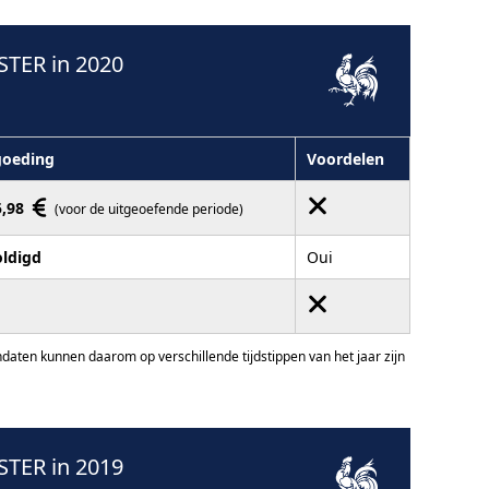
TER in 2020
goeding
Voordelen
5,98
(voor de uitgeoefende periode)
oldigd
Oui
ten kunnen daarom op verschillende tijdstippen van het jaar zijn
TER in 2019