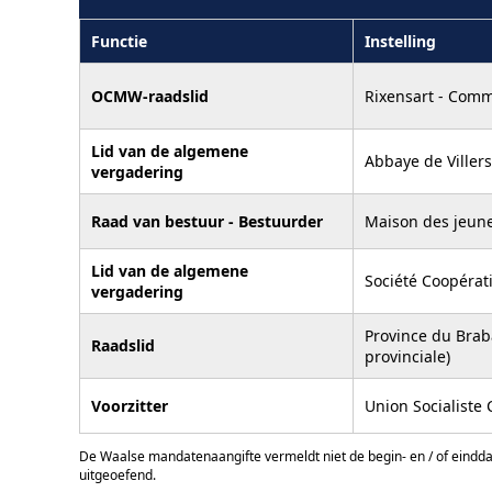
Functie
Instelling
OCMW-raadslid
Rixensart - Com
Lid van de algemene
Abbaye de Villers-
vergadering
Raad van bestuur - Bestuurder
Maison des jeunes
Lid van de algemene
Société Coopéra
vergadering
Province du Brab
Raadslid
provinciale)
Voorzitter
Union Socialiste
De Waalse mandatenaangifte vermeldt niet de begin- en / of eindd
uitgeoefend.