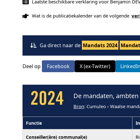
Laatste beschikbare verklaring voor Benjamin D
Wat is de publicatiekalender van de volgende
ver
Ga direct naar de
Mandats 2024
Mandat
Deel op
Facebook
X (ex-Twitter)
LinkedI
2024
De mandaten, ambten 
Bron
: Cumuleo › Waalse mand
Functie
In
Conseiller(ère) communal(e)
R