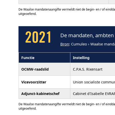
De Waalse mandatenaangifte vermeldt niet de begin- en / of eindd
uitgeoefend.
2021
De mandaten, ambten 
Bron
: Cumuleo › Waalse mand
Functie
Instelling
OCMW-raadslid
C.P.A.S. Rixensart
Vicevoorzitter
Union socialiste commun
Adjunct-kabinetschef
Cabinet d'Isabelle EVRA
De Waalse mandatenaangifte vermeldt niet de begin- en / of eindd
uitgeoefend.