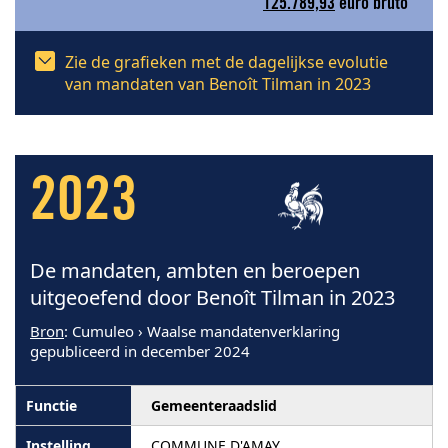
125.789,93
euro bruto
Zie de grafieken met de dagelijkse evolutie
van mandaten van Benoît Tilman in 2023
2023
De mandaten, ambten en beroepen
uitgeoefend door Benoît Tilman in 2023
Bron
: Cumuleo › Waalse mandatenverklaring
gepubliceerd in december 2024
Gemeenteraadslid
COMMUNE D'AMAY