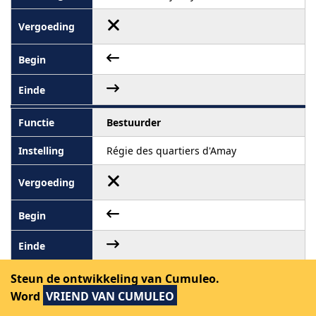
Bestuurder
Régie des quartiers d'Amay
Steun de ontwikkeling van Cumuleo.
Totale vergoeding in 2021: tussen
11.851,80
en
Word
VRIEND VAN CUMULEO
59.295,80
euro bruto