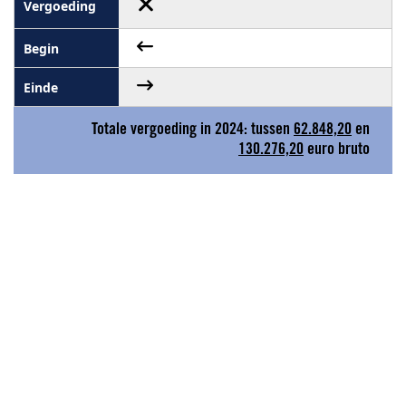
Totale vergoeding in 2024: tussen
62.848,20
en
130.276,20
euro bruto