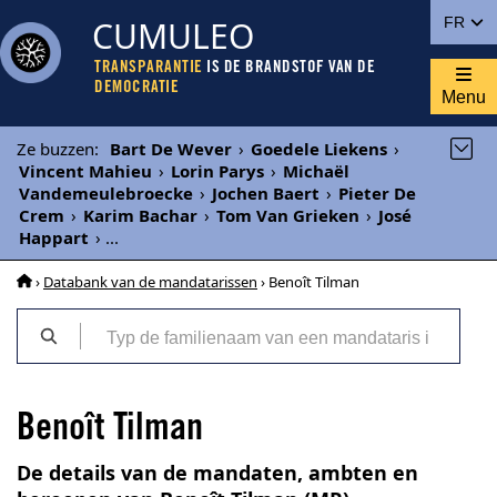
CUMULEO
FR
TRANSPARANTIE
IS DE BRANDSTOF VAN DE
DEMOCRATIE
Menu
Ze buzzen
:
Bart De Wever
›
Goedele Liekens
›
Vincent Mahieu
›
Lorin Parys
›
Michaël
Vandemeulebroecke
›
Jochen Baert
›
Pieter De
Crem
›
Karim Bachar
›
Tom Van Grieken
›
José
Happart
›
...
›
Databank van de mandatarissen
› Benoît Tilman
Benoît Tilman
De details van de mandaten, ambten en