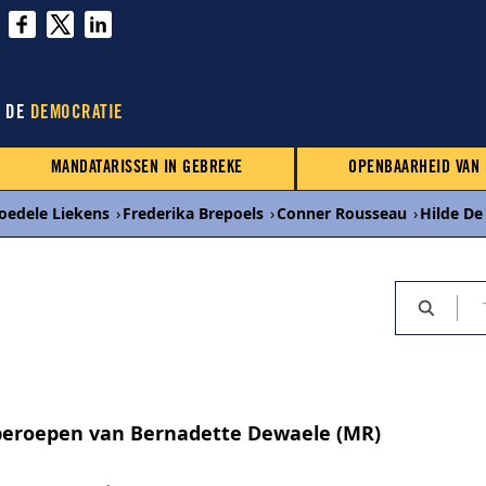
N DE
DEMOCRATIE
MANDATARISSEN IN GEBREKE
OPENBAARHEID VAN
oedele Liekens
›
Frederika Brepoels
›
Conner Rousseau
›
Hilde De
beroepen van Bernadette Dewaele (MR)