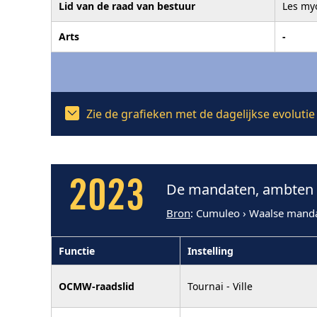
Lid van de raad van bestuur
Les myo
Arts
-
Zie de grafieken met de dagelijkse evolut
2023
De mandaten, ambten e
Bron
: Cumuleo › Waalse mand
Functie
Instelling
OCMW-raadslid
Tournai - Ville