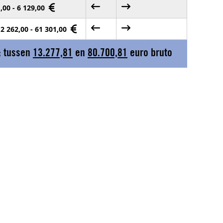
,00 - 6 129,00
2 262,00 - 61 301,00
: tussen
13.277,81
en
80.700,81
euro bruto