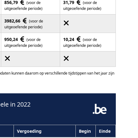
856,79
31,79
(voor de
(voor de
uitgeoefende periode)
uitgeoefende periode)
3982,66
(voor de
uitgeoefende periode)
950,24
10,24
(voor de
(voor de
uitgeoefende periode)
uitgeoefende periode)
ten kunnen daarom op verschillende tijdstippen van het jaar zijn
le in 2022
Vergoeding
Begin
Einde