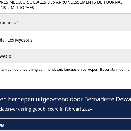
RES MEDICO-SOCIALES DES ARRONDISSEMENTS DE TOURNAI-
NS LIMITROPHES
rronniers"
ale "Les Myosotis"
ewaele
atum van de uitoefening van mandaten, functies en beroepen. Bovenstaande manda
n beroepen uitgeoefend door Bernadette Dewae
datenverklaring gepubliceerd in februari 2024
ng