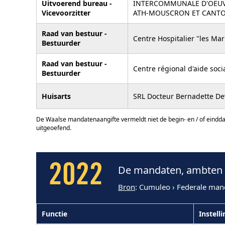
Uitvoerend bureau -
INTERCOMMUNALE D'OEUV
Vicevoorzitter
ATH-MOUSCRON ET CANTO
Raad van bestuur -
Centre Hospitalier "les Ma
Bestuurder
Raad van bestuur -
Centre régional d'aide soci
Bestuurder
Huisarts
SRL Docteur Bernadette D
De Waalse mandatenaangifte vermeldt niet de begin- en / of eindd
uitgeoefend.
2022
De mandaten, ambten e
Bron
: Cumuleo › Federale man
Functie
Instelli