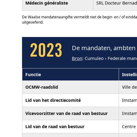
Médecin généraliste
SRL Docteur Bernad
De Waalse mandatenaangifte vermeldt niet de begin- en / of eindd
uitgeoefend.
2023
De mandaten, ambten e
Bron
: Cumuleo › Federale man
Functie
Instell
OCMW-raadslid
Ville d
Lid van het directiecomité
Imstam
Vicevoorzitter van de raad van bestuur
Imstam
Lid van de raad van bestuur
Centre 