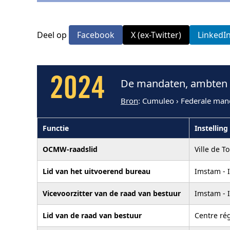
Deel op
Facebook
X (ex-Twitter)
LinkedI
2024
De mandaten, ambten e
Bron
: Cumuleo › Federale man
Functie
Instelling
OCMW-raadslid
Ville de T
Lid van het uitvoerend bureau
Imstam - 
Vicevoorzitter van de raad van bestuur
Imstam - 
Lid van de raad van bestuur
Centre ré