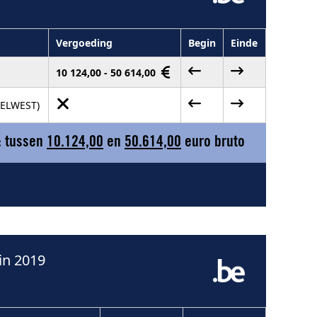
Vergoeding
Begin
Einde
10 124,00 - 50 614,00
SELWEST)
: tussen
10.124,00
en
50.614,00
euro bruto
in 2019