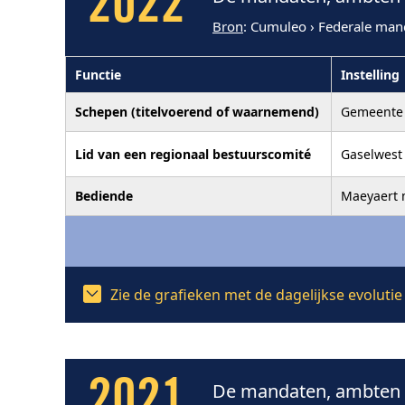
2022
Bron
: Cumuleo › Federale man
Functie
Instelling
Schepen (titelvoerend of waarnemend)
Gemeente 
Lid van een regionaal bestuurscomité
Gaselwest 
Bediende
Maeyaert 
Zie de grafieken met de dagelijkse evoluti
2021
De mandaten, ambten e