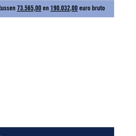
 tussen
73.565,00
en
190.032,00
euro bruto