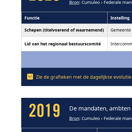
Bron
: Cumuleo › Federale man
Functie
Instelling
Schepen (titelvoerend of waarnemend)
Gemeente 
Lid van het regionaal bestuurscomité
Intercommu
Zie de grafieken met de dagelijkse evoluti
2019
De mandaten, ambten e
Bron
: Cumuleo › Federale man