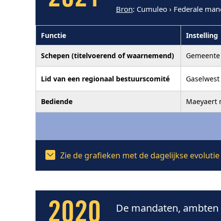
Bron
: Cumuleo › Federale man
Functie
Instelling
Schepen (titelvoerend of waarnemend)
Gemeente 
Lid van een regionaal bestuurscomité
Gaselwest 
Bediende
Maeyaert 
Zie de grafieken met de dagelijkse evoluti
2020
De mandaten, ambten e