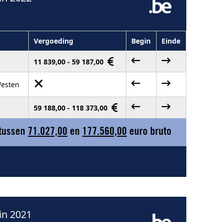
Vergoeding
Begin
Einde
11 839,00 - 59 187,00
Westen
59 188,00 - 118 373,00
 tussen
71.027,00
en
177.560,00
euro bruto
in 2021