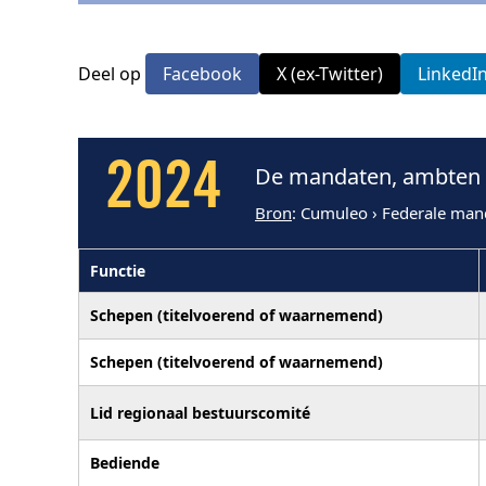
Deel op
Facebook
X (ex-Twitter)
LinkedI
2024
De mandaten, ambten e
Bron
: Cumuleo › Federale man
Functie
Schepen (titelvoerend of waarnemend)
Schepen (titelvoerend of waarnemend)
Lid regionaal bestuurscomité
Bediende