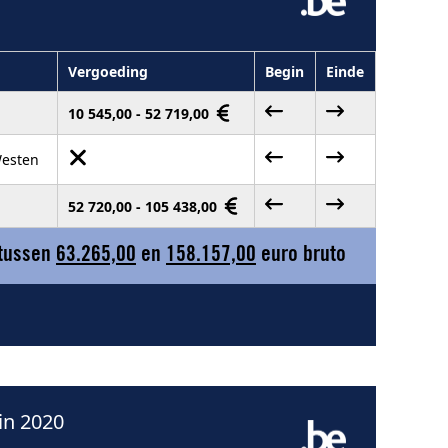
Vergoeding
Begin
Einde
10 545,00 - 52 719,00
Westen
52 720,00 - 105 438,00
 tussen
63.265,00
en
158.157,00
euro bruto
in 2020