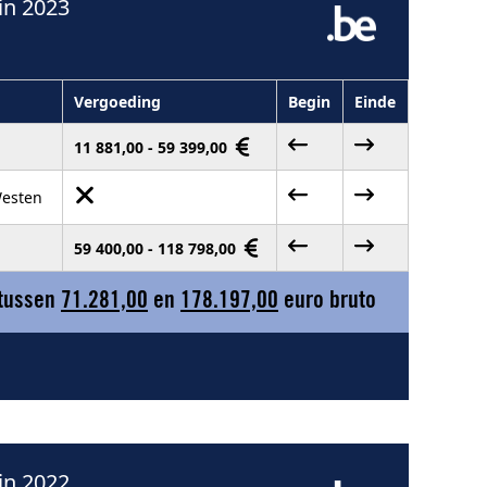
in 2023
Vergoeding
Begin
Einde
11 881,00 - 59 399,00
Westen
59 400,00 - 118 798,00
 tussen
71.281,00
en
178.197,00
euro bruto
in 2022