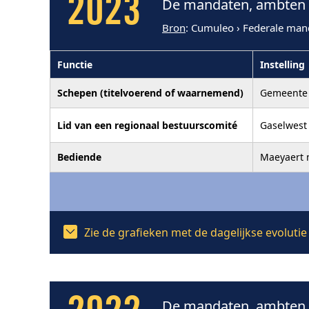
2023
De mandaten, ambten e
Bron
: Cumuleo › Federale man
Functie
Instelling
Schepen (titelvoerend of waarnemend)
Gemeente 
Lid van een regionaal bestuurscomité
Gaselwest 
Bediende
Maeyaert 
Zie de grafieken met de dagelijkse evoluti
De mandaten, ambten e