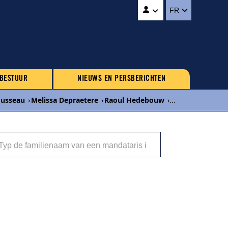
FR
 BESTUUR
NIEUWS EN PERSBERICHTEN
ousseau
›
Melissa Depraetere
›
Raoul Hedebouw
›
...