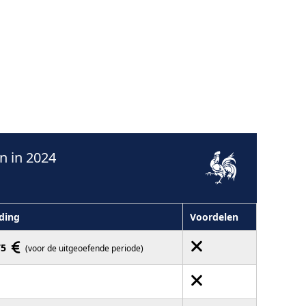
n in 2024
ding
Voordelen
75
(voor de uitgeoefende periode)