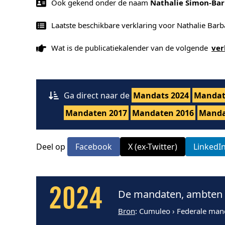
Ook gekend onder de naam
Nathalie Simon-Ba
Laatste beschikbare verklaring voor Nathalie Bar
Wat is de publicatiekalender van de volgende
ver
Ga direct naar de
Mandats 2024
Mandat
Mandaten 2017
Mandaten 2016
Manda
Deel op
Facebook
X (ex-Twitter)
LinkedI
2024
De mandaten, ambten e
Bron
: Cumuleo › Federale man