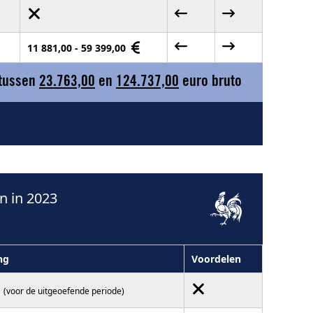
11 881,00 - 59 399,00
 tussen
23.763,00
en
124.737,00
euro bruto
n in 2023
ng
Voordelen
(voor de uitgeoefende periode)