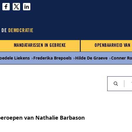
N DE
DEMOCRATIE
MANDATARISSEN IN GEBREKE
OPENBAARHEID VAN
oedele Liekens
›
Frederika Brepoels
›
Hilde De Graeve
›
Conner R
beroepen van Nathalie Barbason