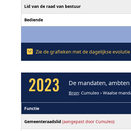
Lid van de raad van bestuur
Bediende
Zie de grafieken met de dagelijkse evolut
2023
De mandaten, ambten e
Bron
: Cumuleo › Waalse mand
Functie
Gemeenteraadslid
(aangepast door Cumuleo)