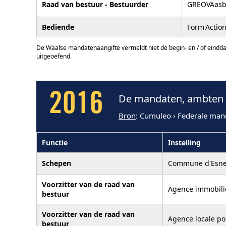
Raad van bestuur - Bestuurder
GREOVAasb
Bediende
Form'Actio
De Waalse mandatenaangifte vermeldt niet de begin- en / of eindd
uitgeoefend.
2016
De mandaten, ambten e
Bron
: Cumuleo › Federale man
Functie
Instelling
Schepen
Commune d'Esn
Voorzitter van de raad van
Agence immobili
bestuur
Voorzitter van de raad van
Agence locale po
bestuur