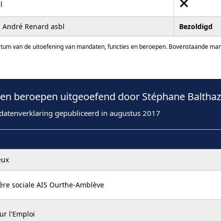
l
n André Renard asbl
Bezoldigd
atum van de uitoefening van mandaten, functies en beroepen. Bovenstaande manda
n beroepen uitgeoefend door Stéphane Balthaza
datenverklaring gepubliceerd in augustus 2017
eux
ère sociale AIS Ourthe-Amblève
ur l'Emploi