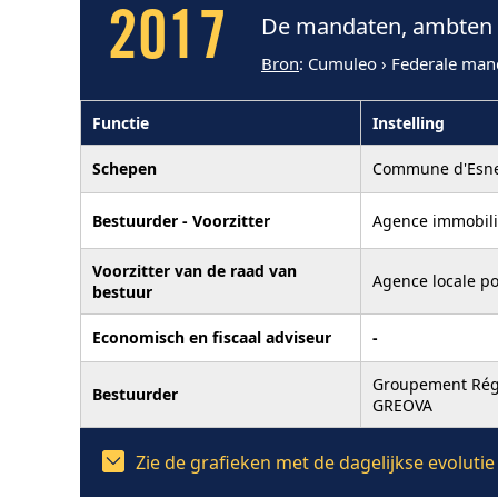
2017
De mandaten, ambten e
Bron
: Cumuleo › Federale man
Functie
Instelling
Schepen
Commune d'Esn
Bestuurder - Voorzitter
Agence immobili
Voorzitter van de raad van
Agence locale po
bestuur
Economisch en fiscaal adviseur
-
Groupement Régio
Bestuurder
GREOVA
Zie de grafieken met de dagelijkse evolut