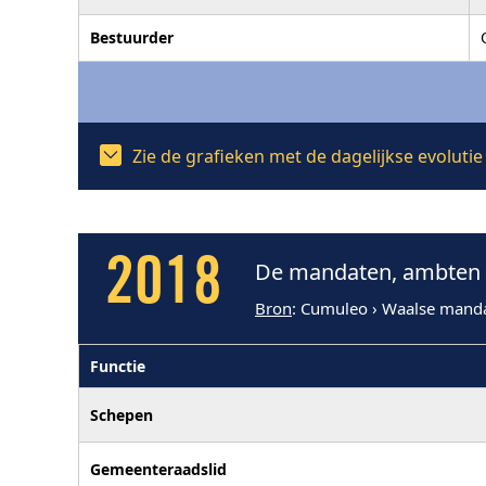
Bestuurder
Zie de grafieken met de dagelijkse evolut
2018
De mandaten, ambten e
Bron
: Cumuleo › Waalse mand
Functie
Schepen
Gemeenteraadslid