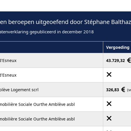
n beroepen uitgeoefend door Stéphane Balthaza
atenverklaring gepubliceerd in december 2018
Vergoeding
'Esneux
43.729,32
'Esneux
lève Logement scrl
326,83
(v
obilière Sociale Ourthe Amblève asbl
obilière Sociale Ourthe Amblève asbl