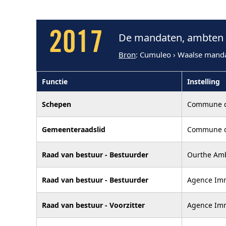
2017
De mandaten, ambten e
Bron
: Cumuleo › Waalse mand
Functie
Instelling
Schepen
Commune d
Gemeenteraadslid
Commune d
Raad van bestuur - Bestuurder
Ourthe Amb
Raad van bestuur - Bestuurder
Agence Imm
Raad van bestuur - Voorzitter
Agence Imm