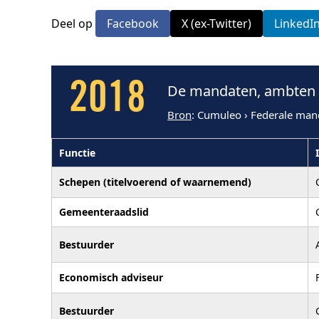
Deel op
Facebook
X (ex-Twitter)
LinkedI
2018
De mandaten, ambten e
Bron
: Cumuleo › Federale man
Functie
Schepen (titelvoerend of waarnemend)
Gemeenteraadslid
Bestuurder
Economisch adviseur
Bestuurder