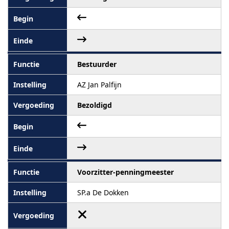
Bestuurder
AZ Jan Palfijn
Bezoldigd
Voorzitter-penningmeester
SP.a De Dokken