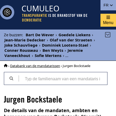
CUMULEO
FR
TRANSPARANTIE
IS DE BRANDSTOF VAN DE
DEMOCRATIE
Menu
Ze buzzen
:
Bart De Wever
›
Goedele Liekens
›
Jean-Marie Dedecker
›
Olaf van der Straeten
›
Joke Schauvliege
›
Dominiek Lootens-Stael
›
Conner Rousseau
›
Ben Weyts
›
Jeremie
Vaneeckhout
›
Sofie Mertens
›
...
›
Databank van de mandatarissen
› Jurgen Bockstaele
Jurgen Bockstaele
De details van de mandaten, ambten en