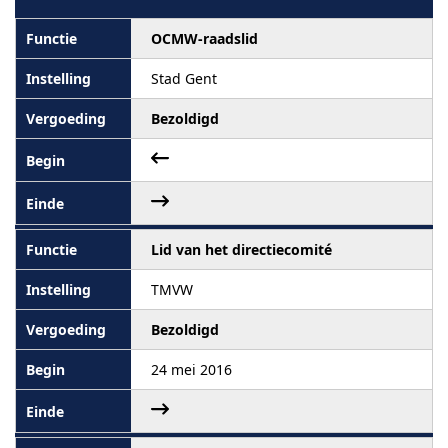
OCMW-raadslid
Stad Gent
Bezoldigd
Lid van het directiecomité
TMVW
Bezoldigd
24 mei 2016