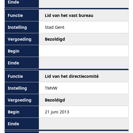
Lid van het vast bureau
Stad Gent
Bezoldigd
Lid van het directiecomité
TMVW
Bezoldigd
21 juni 2013