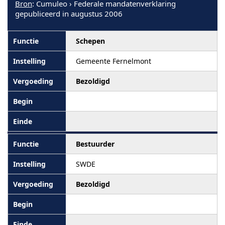
Bron
: Cumuleo › Federale mandatenverklaring
gepubliceerd in augustus 2006
Schepen
Gemeente Fernelmont
Bezoldigd
Bestuurder
SWDE
Bezoldigd