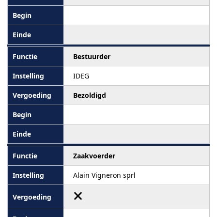
Bestuurder
IDEG
Bezoldigd
Zaakvoerder
Alain Vigneron sprl