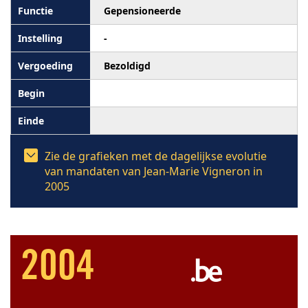
Gepensioneerde
-
Bezoldigd
Zie de grafieken met de dagelijkse evolutie
van mandaten van Jean-Marie Vigneron in
2005
2004