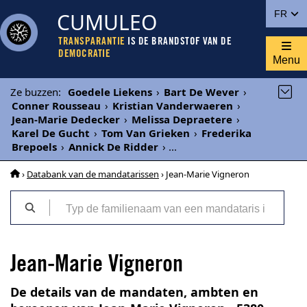
CUMULEO
FR
TRANSPARANTIE
IS DE BRANDSTOF VAN DE
DEMOCRATIE
Menu
Ze buzzen
:
Goedele Liekens
›
Bart De Wever
›
Conner Rousseau
›
Kristian Vanderwaeren
›
Jean-Marie Dedecker
›
Melissa Depraetere
›
Karel De Gucht
›
Tom Van Grieken
›
Frederika
Brepoels
›
Annick De Ridder
›
...
›
Databank van de mandatarissen
› Jean-Marie Vigneron
Jean-Marie Vigneron
De details van de mandaten, ambten en